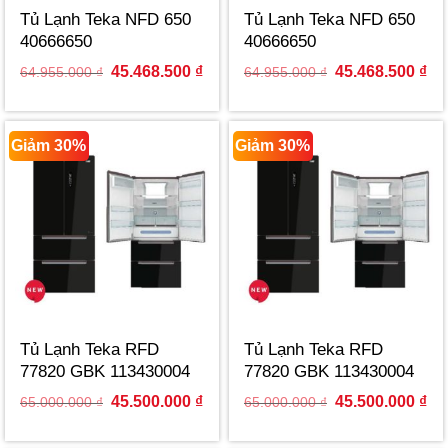
Tủ Lạnh Teka NFD 650
Tủ Lạnh Teka NFD 650
40666650
40666650
Original
Current
Original
Cur
45.468.500
₫
45.468.500
₫
64.955.000
₫
64.955.000
₫
price
price
price
pri
was:
is:
was:
is:
64.955.000 ₫.
45.468.500 ₫.
64.955.000 ₫.
45.
Giảm 30%
Giảm 30%
Tủ Lạnh Teka RFD
Tủ Lạnh Teka RFD
77820 GBK 113430004
77820 GBK 113430004
Original
Current
Original
Cur
45.500.000
₫
45.500.000
₫
65.000.000
₫
65.000.000
₫
price
price
price
pri
was:
is:
was:
is:
65.000.000 ₫.
45.500.000 ₫.
65.000.000 ₫.
45.