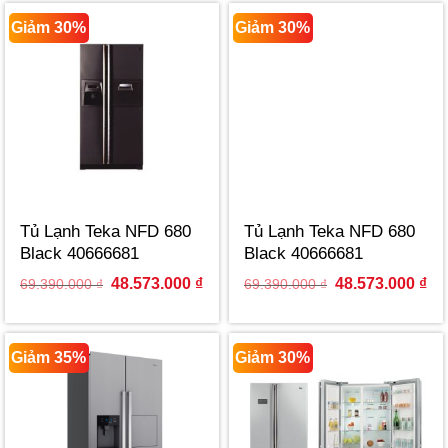
Giảm 30%
Giảm 30%
Tủ Lạnh Teka NFD 680
Tủ Lạnh Teka NFD 680
Black 40666681
Black 40666681
Original
Current
Original
Cur
48.573.000
₫
48.573.000
₫
69.390.000
₫
69.390.000
₫
price
price
price
pri
was:
is:
was:
is:
69.390.000 ₫.
48.573.000 ₫.
69.390.000 ₫.
48.
Giảm 35%
Giảm 30%