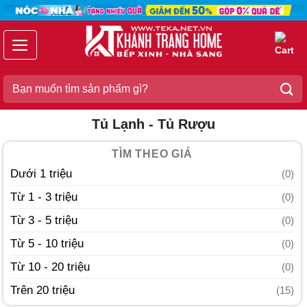
Chuyển
đến
nội
dung
Search
for:
Tủ Lạnh - Tủ Rượu
TÌM THEO GIÁ
Dưới 1 triệu
(0)
Từ 1 - 3 triệu
(0)
Từ 3 - 5 triệu
(0)
Từ 5 - 10 triệu
(0)
Từ 10 - 20 triệu
(0)
Trên 20 triệu
(15)