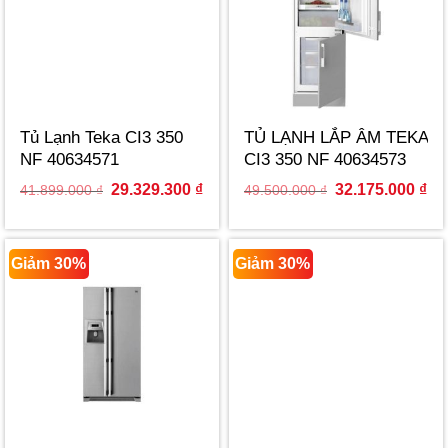
Tủ Lạnh Teka CI3 350
TỦ LẠNH LẮP ÂM TEKA
NF 40634571
CI3 350 NF 40634573
NHẬP KHẨU ROMANIA
Original
Current
Original
Cur
29.329.300
₫
32.175.000
₫
41.899.000
₫
49.500.000
₫
price
price
price
pri
was:
is:
was:
is:
41.899.000 ₫.
29.329.300 ₫.
49.500.000 ₫.
32.
Giảm 30%
Giảm 30%