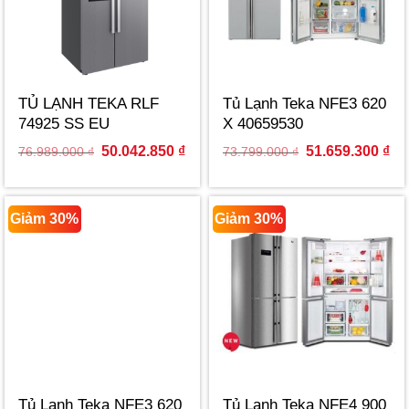
TỦ LẠNH TEKA RLF
Tủ Lạnh Teka NFE3 620
74925 SS EU
X 40659530
113430010
Original
Current
Original
Cur
50.042.850
₫
51.659.300
₫
76.989.000
₫
73.799.000
₫
price
price
price
pri
was:
is:
was:
is:
76.989.000 ₫.
50.042.850 ₫.
73.799.000 ₫.
51.
Giảm 30%
Giảm 30%
Tủ Lạnh Teka NFE3 620
Tủ Lạnh Teka NFE4 900