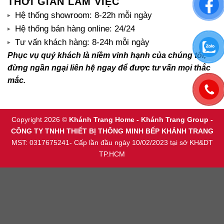
THỜI GIAN LÀM VIỆC
Hệ thống showroom: 8-22h mỗi ngày
Hệ thống bán hàng online: 24/24
Tư vấn khách hàng: 8-24h mỗi ngày
Phục vụ quý khách là niềm vinh hạnh của chúng tôi,
đừng ngần ngại liên hệ ngay để được tư vấn mọi thắc
mắc.
Copyright 2026 ©
Khánh Trang Home - Khánh Trang Group -
CÔNG TY TNHH THIẾT BỊ THÔNG MINH BẾP KHÁNH TRANG
MST: 0317675241- Cấp lần đầu ngày 10/02/2023 tại sở KH&DT
TP.HCM