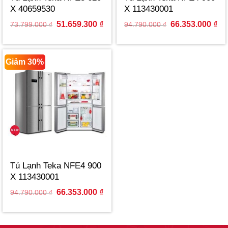
X 40659530
X 113430001
Original
Current
Original
Cur
51.659.300
₫
66.353.000
₫
73.799.000
₫
94.790.000
₫
price
price
price
pri
was:
is:
was:
is:
73.799.000 ₫.
51.659.300 ₫.
94.790.000 ₫.
66.
Giảm 30%
Tủ Lạnh Teka NFE4 900
X 113430001
Original
Current
66.353.000
₫
94.790.000
₫
price
price
was:
is:
94.790.000 ₫.
66.353.000 ₫.