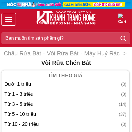
Chuyển
đến
nội
dung
Search
for:
Chậu Rửa Bát - Vòi Rửa Bát - Máy Huỷ Rác
>
Vòi Rửa Chén Bát
TÌM THEO GIÁ
Dưới 1 triệu
(0)
Từ 1 - 3 triệu
(9)
Từ 3 - 5 triệu
(14)
Từ 5 - 10 triệu
(37)
Từ 10 - 20 triệu
(0)