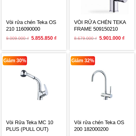
Vòi rửa chén Teka OS
VÒI RỬA CHÉN TEKA
210 116090000
FRAME 509150210
Original
Current
Original
Curre
5.855.850
₫
5.901.000
₫
9.009.000
₫
8.679.000
₫
price
price
price
price
was:
is:
was:
is:
9.009.000 ₫.
5.855.850 ₫.
8.679.000 ₫.
5.901
Giảm 30%
Giảm 32%
Vòi Rửa Teka MC 10
Vòi rửa chén Teka OS
PLUS (PULL OUT)
200 182000200
97931802