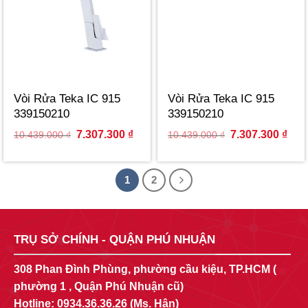
Vòi Rửa Teka IC 915
Vòi Rửa Teka IC 915
339150210
339150210
Original
Current
Original
Curr
7.307.300
₫
7.307.300
₫
10.439.000
₫
10.439.000
₫
price
price
price
pric
was:
is:
was:
is:
10.439.000 ₫.
7.307.300 ₫.
10.439.000 ₫.
7.30
1
2
TRỤ SỞ CHÍNH - QUẬN PHÚ NHUẬN
308 Phan Đình Phùng, phường cầu kiệu, TP.HCM (
phường 1 , Quận Phú Nhuận cũ)
Hotline:
0934.36.36.26
(Ms. Hân)