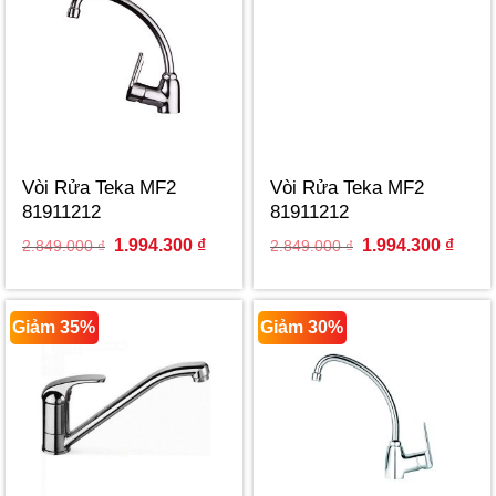
Vòi Rửa Teka MF2
Vòi Rửa Teka MF2
81911212
81911212
Original
Current
Original
Curre
1.994.300
₫
1.994.300
₫
2.849.000
₫
2.849.000
₫
price
price
price
price
was:
is:
was:
is:
2.849.000 ₫.
1.994.300 ₫.
2.849.000 ₫.
1.994
Giảm 35%
Giảm 30%