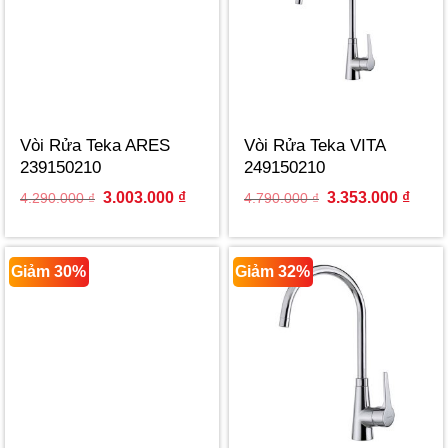
Vòi Rửa Teka ARES
Vòi Rửa Teka VITA
239150210
249150210
Original
Current
Original
Curre
3.003.000
₫
3.353.000
₫
4.290.000
₫
4.790.000
₫
price
price
price
price
was:
is:
was:
is:
4.290.000 ₫.
3.003.000 ₫.
4.790.000 ₫.
3.353
Giảm 30%
Giảm 32%