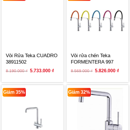
Vòi Rửa Teka CUADRO
Vòi rửa chén Teka
38911502
FORMENTERA 997
Original
Current
Original
Curre
5.733.000
₫
5.826.000
₫
8.190.000
₫
8.569.000
₫
price
price
price
price
was:
is:
was:
is:
8.190.000 ₫.
5.733.000 ₫.
8.569.000 ₫.
5.826
Giảm 35%
Giảm 32%