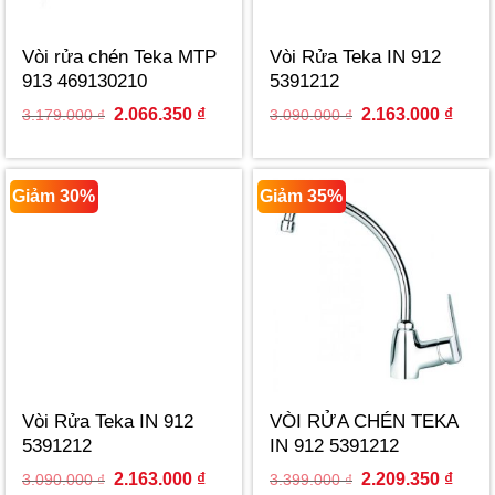
Vòi rửa chén Teka MTP
Vòi Rửa Teka IN 912
913 469130210
5391212
Original
Current
Original
Curre
2.066.350
₫
2.163.000
₫
3.179.000
₫
3.090.000
₫
price
price
price
price
was:
is:
was:
is:
3.179.000 ₫.
2.066.350 ₫.
3.090.000 ₫.
2.163
Giảm 30%
Giảm 35%
Vòi Rửa Teka IN 912
VÒI RỬA CHÉN TEKA
5391212
IN 912 5391212
Original
Current
Original
Curre
2.163.000
₫
2.209.350
₫
3.090.000
₫
3.399.000
₫
price
price
price
price