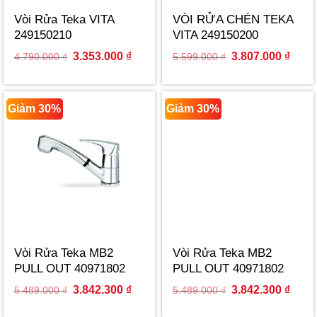
Vòi Rửa Teka VITA
VÒI RỬA CHÉN TEKA
249150210
VITA 249150200
Original
Current
Original
Curre
3.353.000
₫
3.807.000
₫
4.790.000
₫
5.599.000
₫
price
price
price
price
was:
is:
was:
is:
4.790.000 ₫.
3.353.000 ₫.
5.599.000 ₫.
3.807
Giảm 30%
Giảm 30%
Vòi Rửa Teka MB2
Vòi Rửa Teka MB2
PULL OUT 40971802
PULL OUT 40971802
Original
Current
Original
Curre
3.842.300
₫
3.842.300
₫
5.489.000
₫
5.489.000
₫
price
price
price
price
was:
is:
was:
is: