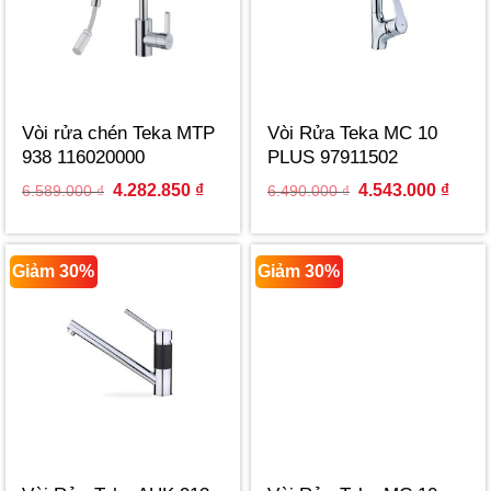
Vòi rửa chén Teka MTP
Vòi Rửa Teka MC 10
938 116020000
PLUS 97911502
Original
Current
Original
Curre
4.282.850
₫
4.543.000
₫
6.589.000
₫
6.490.000
₫
price
price
price
price
was:
is:
was:
is:
6.589.000 ₫.
4.282.850 ₫.
6.490.000 ₫.
4.543
Giảm 30%
Giảm 30%