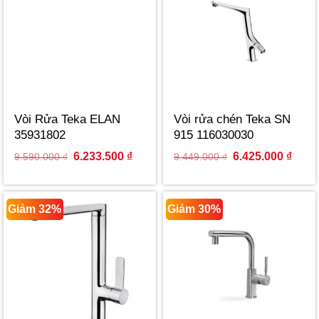
Vòi Rửa Teka ELAN
Vòi rửa chén Teka SN
35931802
915 116030030
Original
Current
Original
Curre
6.233.500
₫
6.425.000
₫
9.590.000
₫
9.449.000
₫
price
price
price
price
was:
is:
was:
is:
9.590.000 ₫.
6.233.500 ₫.
9.449.000 ₫.
6.425
Giảm 32%
Giảm 30%