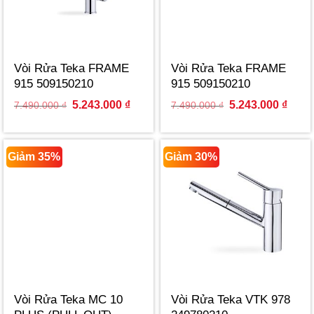
Vòi Rửa Teka FRAME
Vòi Rửa Teka FRAME
915 509150210
915 509150210
Original
Current
Original
Curre
5.243.000
₫
5.243.000
₫
7.490.000
₫
7.490.000
₫
price
price
price
price
was:
is:
was:
is:
7.490.000 ₫.
5.243.000 ₫.
7.490.000 ₫.
5.243
Giảm 35%
Giảm 30%
Vòi Rửa Teka MC 10
Vòi Rửa Teka VTK 978