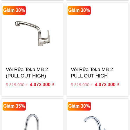
5.489.000 ₫.
3.842.300 ₫.
5.489.000 ₫.
3.842
Giảm 30%
Giảm 30%
Vòi Rửa Teka MB 2
Vòi Rửa Teka MB 2
(PULL OUT HIGH)
PULL OUT HIGH
40931802
40931802
Original
Current
Original
Curre
4.073.300
₫
4.073.300
₫
5.819.000
₫
5.819.000
₫
price
price
price
price
was:
is:
was:
is:
5.819.000 ₫.
4.073.300 ₫.
5.819.000 ₫.
4.073
Giảm 35%
Giảm 30%