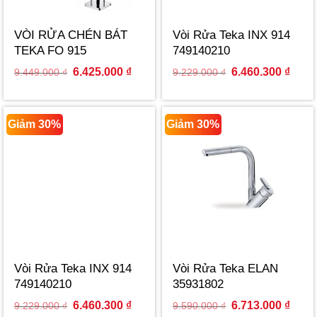
VÒI RỬA CHÉN BÁT
Vòi Rửa Teka INX 914
TEKA FO 915
749140210
629150210
Original
Current
Original
Curre
6.425.000
₫
6.460.300
₫
9.449.000
₫
9.229.000
₫
price
price
price
price
was:
is:
was:
is:
9.449.000 ₫.
6.425.000 ₫.
9.229.000 ₫.
6.460
Giảm 30%
Giảm 30%
Vòi Rửa Teka INX 914
Vòi Rửa Teka ELAN
749140210
35931802
Original
Current
Original
Curre
6.460.300
₫
6.713.000
₫
9.229.000
₫
9.590.000
₫
price
price
price
price