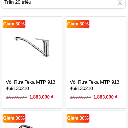
Trên 20 triệu
(0)
Giảm 30%
Giảm 30%
Vòi Rửa Teka MTP 913
Vòi Rửa Teka MTP 913
469130210
469130210
Original
Current
Original
Curre
1.883.000
₫
1.883.000
₫
2.690.000
₫
2.690.000
₫
price
price
price
price
was:
is:
was:
is:
2.690.000 ₫.
1.883.000 ₫.
2.690.000 ₫.
1.883
Giảm 30%
Giảm 30%