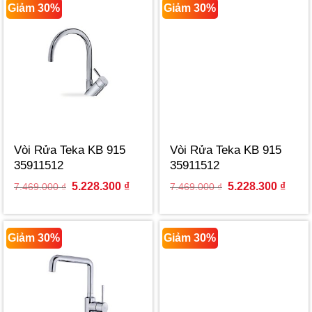
Giảm 30%
Giảm 30%
Vòi Rửa Teka KB 915
Vòi Rửa Teka KB 915
35911512
35911512
Original
Current
Original
Curre
5.228.300
₫
5.228.300
₫
7.469.000
₫
7.469.000
₫
price
price
price
price
was:
is:
was:
is:
7.469.000 ₫.
5.228.300 ₫.
7.469.000 ₫.
5.228
Giảm 30%
Giảm 30%