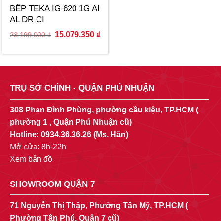
BẾP TEKA IG 620 1G AI
AL DR CI
Original
Current
15.079.350
₫
23.199.000
₫
price
price
was:
is:
23.199.000 ₫.
15.079.350 ₫.
TRỤ SỞ CHÍNH - QUẬN PHÚ NHUẬN
308 Phan Đình Phùng, phường cầu kiệu, TP.HCM (
phường 1 , Quận Phú Nhuận cũ)
Hotline:
0934.36.36.26
(Ms. Hân)
Mở cửa: 8h-22h
Xem bản đồ
SHOWROOM QUẬN 7
71 Nguyễn Thị Thập, Phường Tân Mỹ, TP.HCM (
Phường Tân Phú, Quận 7 cũ)