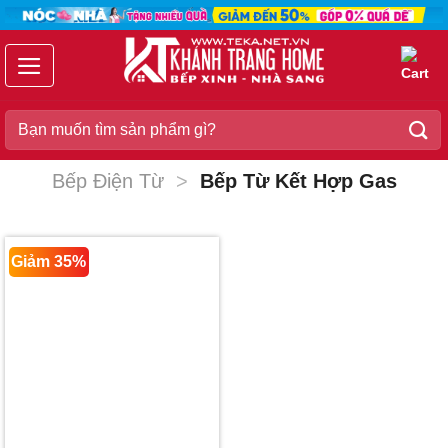
Chuyển
đến
nội
dung
Search
for:
Bếp Điện Từ
>
Bếp Từ Kết Hợp Gas
Giảm 35%