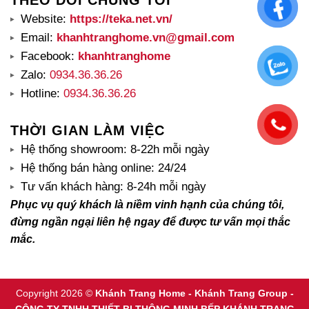
Website:
https://teka.net.vn/
Email:
khanhtranghome.vn@gmail.com
Facebook:
khanhtranghome
Zalo:
0934.36.36.26
Hotline:
0934.36.36.26
THỜI GIAN LÀM VIỆC
Hệ thống showroom: 8-22h mỗi ngày
Hệ thống bán hàng online: 24/24
Tư vấn khách hàng: 8-24h mỗi ngày
Phục vụ quý khách là niềm vinh hạnh của chúng tôi,
đừng ngần ngại liên hệ ngay để được tư vấn mọi thắc
mắc.
Copyright 2026 ©
Khánh Trang Home - Khánh Trang Group -
CÔNG TY TNHH THIẾT BỊ THÔNG MINH BẾP KHÁNH TRANG