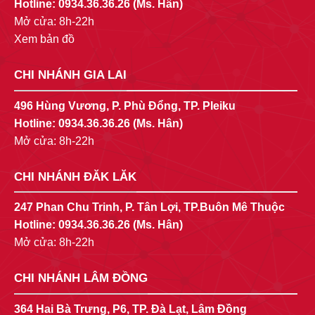
Hotline:
0934.36.36.26
(Ms. Hân)
Mở cửa: 8h-22h
Xem bản đồ
CHI NHÁNH GIA LAI
496 Hùng Vương, P. Phù Đổng, TP. Pleiku
Hotline:
0934.36.36.26
(Ms. Hân)
Mở cửa: 8h-22h
CHI NHÁNH ĐĂK LĂK
247 Phan Chu Trinh, P. Tân Lợi, TP.Buôn Mê Thuộc
Hotline:
0934.36.36.26
(Ms. Hân)
Mở cửa: 8h-22h
CHI NHÁNH LÂM ĐỒNG
364 Hai Bà Trưng, P6, TP. Đà Lạt, Lâm Đồng