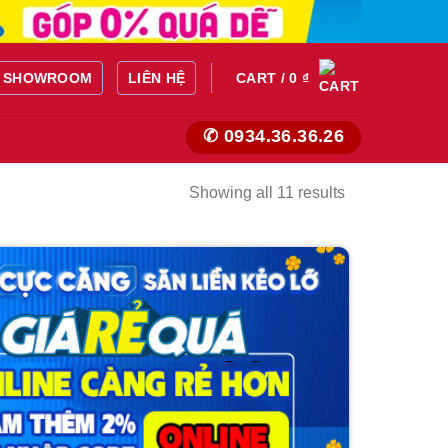
SHOWROOM
LIÊN HỆ
CART /
0
₫
✆ 0934.36.36.26
Showing all 11 results