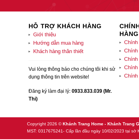
HỖ TRỢ KHÁCH HÀNG
CHÍN
HÀNG
Giới thiệu
Chính 
Hướng dẫn mua hàng
Chính
Khách hàng thân thiết
Chính 
Chính 
Vui lòng thông báo cho chúng tôi khi sử
Chính
dụng thông tin trên website!
Đăng ký làm đại lý:
0933.833.039 (Mr.
Thi)
Copyright 2026 ©
Khánh Trang Home - Khánh Trang
MST: 0317675241- Cấp lần đầu ngày 10/02/2023 tại s