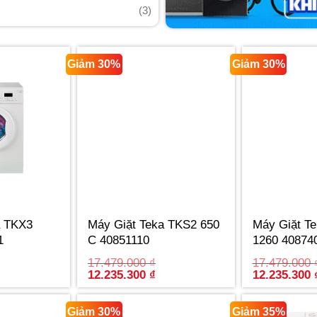
(3)
Giảm 30%
Giảm 30%
a TKX3
Máy Giặt Teka TKS2 650
Máy Giặt T
1
C 40851110
1260 40874
17.479.000
₫
17.479.000
urrent
Original
Current
Original
12.235.300
₫
12.235.300
rice
price
price
price
:
was:
is:
was:
2.235.300 ₫.
17.479.000 ₫.
12.235.300 ₫.
17.479.000 
Giảm 30%
Giảm 35%