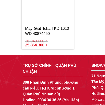
Máy Giặt Teka TKD 1610
WD 40874450
36.949.000
₫
Original
Current
25.864.300
₫
price
price
was:
is:
36.949.000 ₫.
25.864.300 ₫.
TRỤ SỞ CHÍNH - QUẬN PHÚ
SHOWR
NHUẬN
71 Ngu
Tân Mỹ
308 Phan Đình Phùng, phường
Phú, Qu
cầu kiệu, TP.HCM ( phường 1 ,
Hotline
Quận Phú Nhuận cũ)
Mở cửa:
Hotline:
0934.36.36.26
(Ms. Hân)