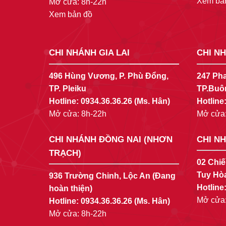
Xem bả
Mở cửa: 8h-22h
Xem bản đồ
CHI NHÁNH GIA LAI
CHI N
496 Hùng Vương, P. Phù Đổng,
247 Pha
TP. Pleiku
TP.Buô
Hotline:
0934.36.36.26
(Ms. Hân)
Hotline
Mở cửa: 8h-22h
Mở cửa:
CHI NHÁNH ĐỒNG NAI (NHƠN
CHI N
TRẠCH)
02 Chiế
Tuy Hò
936 Trường Chinh, Lộc An (Đang
Hotline
hoàn thiện)
Mở cửa:
Hotline:
0934.36.36.26
(Ms. Hân)
Mở cửa: 8h-22h