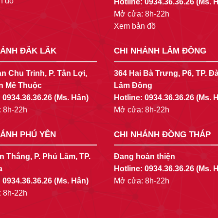
n đồ
Hotline:
0934.36.36.26
(Ms. 
Mở cửa: 8h-22h
Xem bản đồ
HÁNH ĐĂK LĂK
CHI NHÁNH LÂM ĐỒNG
n Chu Trinh, P. Tân Lợi,
364 Hai Bà Trưng, P6, TP. Đà
n Mê Thuộc
Lâm Đồng
:
0934.36.36.26
(Ms. Hân)
Hotline:
0934.36.36.26
(Ms. 
 8h-22h
Mở cửa: 8h-22h
HÁNH PHÚ YÊN
CHI NHÁNH ĐỒNG THÁP
n Thắng, P. Phú Lâm, TP.
Đang hoàn thiện
a
Hotline:
0934.36.36.26
(Ms. 
:
0934.36.36.26
(Ms. Hân)
Mở cửa: 8h-22h
 8h-22h