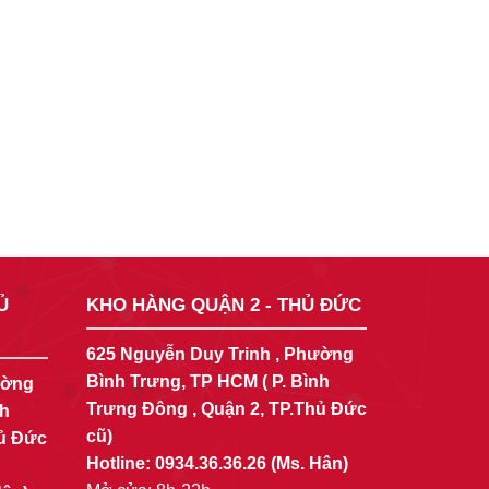
Ủ
KHO HÀNG QUẬN 2 - THỦ ĐỨC
625 Nguyễn Duy Trinh , Phường
Bình Trưng, TP HCM ( P. Bình
ường
Trưng Đông , Quận 2, TP.Thủ Đức
nh
cũ)
hủ Đức
Hotline:
0934.36.36.26
(Ms. Hân)