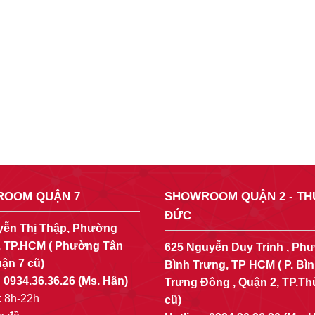
OOM QUẬN 7
SHOWROOM QUẬN 2 - TH
ĐỨC
yễn Thị Thập, Phường
, TP.HCM ( Phường Tân
625 Nguyễn Duy Trinh , Ph
ận 7 cũ)
Bình Trưng, TP HCM ( P. Bì
:
0934.36.36.26
(Ms. Hân)
Trưng Đông , Quận 2, TP.T
 8h-22h
cũ)