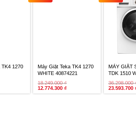
a TK4 1270
Máy Giặt Teka TK4 1270
MÁY GIẶT 
WHITE 40874221
TDK 1510 
113960008 
18.249.000
₫
36.298.000
urrent
Original
Current
Original
12.774.300
₫
23.593.700
rice
price
price
price
:
was:
is:
was:
2.774.300 ₫.
18.249.000 ₫.
12.774.300 ₫.
36.298.000 