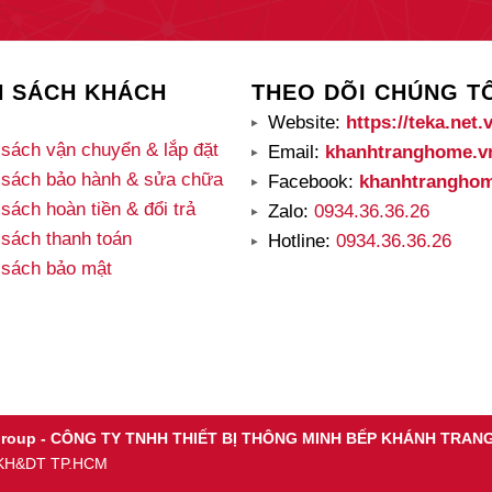
H SÁCH KHÁCH
THEO DÕI CHÚNG T
Website:
https://teka.net.
sách vận chuyển & lắp đặt
Email:
khanhtranghome.
 sách bảo hành & sửa chữa
Facebook:
khanhtrangho
sách hoàn tiền & đổi trả
Zalo:
0934.36.36.26
sách thanh toán
Hotline:
0934.36.36.26
 sách bảo mật
 Group - CÔNG TY TNHH THIẾT BỊ THÔNG MINH BẾP KHÁNH TRAN
ở KH&DT TP.HCM