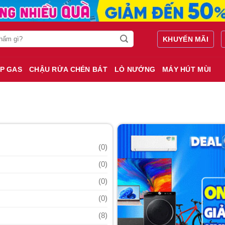
KHUYẾN MÃI
P GAS
CHẬU RỬA CHÉN BÁT
LÒ NƯỚNG
MÁY HÚT MÙI
(0)
(0)
(0)
(0)
(8)