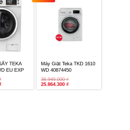
SẤY TEKA
Máy Giặt Teka TKD 1610
WD EU EXP
WD 40874450
THỔ NHĨ KỲ
₫
36.949.000
₫
Current
Original
Current
₫
25.864.300
₫
price
price
price
is:
was:
is:
₫.
23.593.700 ₫.
36.949.000 ₫.
25.864.300 ₫.