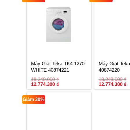
Máy Giặt Teka TK4 1270
Máy Giặt Tek
WHITE 40874221
40874220
18.249.000
₫
18.249.000
₫
Original
Current
Original
C
12.774.300
₫
12.774.300
₫
price
price
price
p
was:
is:
was:
is
18.249.000 ₫.
12.774.300 ₫.
18.249.000 ₫.
1
Giảm 30%