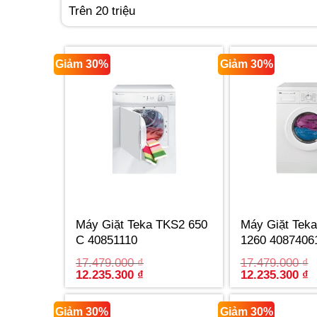
Trên 20 triệu
Giảm 30%
Giảm 30%
Máy Giặt Teka TKS2 650
Máy Giặt Tek
C 40851110
1260 4087406
17.479.000
₫
17.479.000
₫
Original
Current
Original
C
12.235.300
₫
12.235.300
₫
price
price
price
p
was:
is:
was:
is
17.479.000 ₫.
12.235.300 ₫.
17.479.000 ₫.
1
Giảm 30%
Giảm 30%