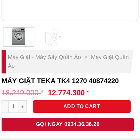
Máy Giặt - Máy Sấy Quần Áo
>
Máy Giặt Quần
Áo
MÁY GIẶT TEKA TK4 1270 40874220
Original
Current
18.249.000
12.774.300
₫
₫
price
price
Máy Giặt Teka TK4 1270 40874220 quantity
was:
is:
ADD TO CART
18.249.000 ₫.
12.774.300 ₫.
GỌI NGAY 0934.36.36.26