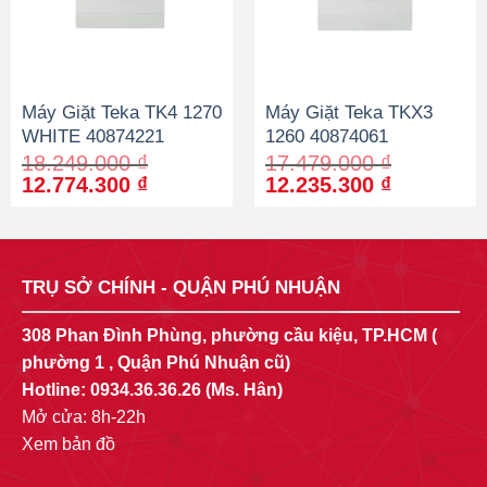
Máy Giặt Teka TK4 1270
Máy Giặt Teka TKX3
WHITE 40874221
1260 40874061
18.249.000
₫
17.479.000
₫
Original
Current
Original
Current
12.774.300
₫
12.235.300
₫
price
price
price
price
was:
is:
was:
is:
18.249.000 ₫.
12.774.300 ₫.
17.479.000 ₫.
12.235.30
TRỤ SỞ CHÍNH - QUẬN PHÚ NHUẬN
308 Phan Đình Phùng, phường cầu kiệu, TP.HCM (
phường 1 , Quận Phú Nhuận cũ)
Hotline:
0934.36.36.26
(Ms. Hân)
Mở cửa: 8h-22h
Xem bản đồ