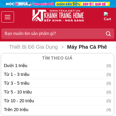
Chuyển
đến
nội
dung
Search
for:
Thiết Bị Đồ Gia Dụng
>
Máy Pha Cà Phê
TÌM THEO GIÁ
Dưới 1 triệu
(0)
Từ 1 - 3 triệu
(0)
Từ 3 - 5 triệu
(0)
Từ 5 - 10 triệu
(0)
Từ 10 - 20 triệu
(0)
Trên 20 triệu
(4)