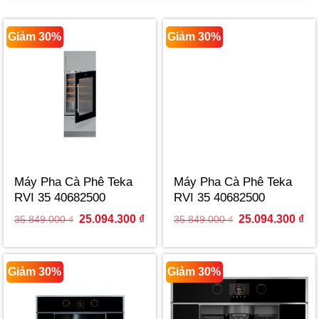
Giảm 30%
Giảm 30%
Máy Pha Cà Phê Teka
Máy Pha Cà Phê Teka
RVI 35 40682500
RVI 35 40682500
Original
Current
Original
Cur
25.094.300
₫
25.094.300
₫
35.849.000
₫
35.849.000
₫
price
price
price
pri
was:
is:
was:
is:
35.849.000 ₫.
25.094.300 ₫.
35.849.000 ₫.
25.
Giảm 30%
Giảm 30%