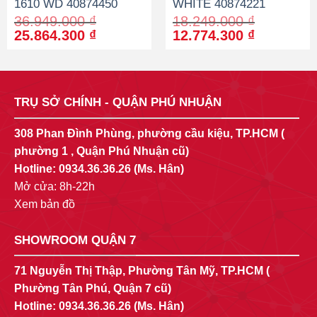
1610 WD 40874450
WHITE 40874221
36.949.000
₫
18.249.000
₫
Original
Current
Original
Current
25.864.300
₫
12.774.300
₫
price
price
price
price
was:
is:
was:
is:
36.949.000 ₫.
25.864.300 ₫.
18.249.000 ₫.
12.774.30
TRỤ SỞ CHÍNH - QUẬN PHÚ NHUẬN
308 Phan Đình Phùng, phường cầu kiệu, TP.HCM (
phường 1 , Quận Phú Nhuận cũ)
Hotline:
0934.36.36.26
(Ms. Hân)
Mở cửa: 8h-22h
Xem bản đồ
SHOWROOM QUẬN 7
71 Nguyễn Thị Thập, Phường Tân Mỹ, TP.HCM (
Phường Tân Phú, Quận 7 cũ)
Hotline:
0934.36.36.26
(Ms. Hân)