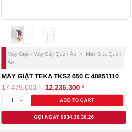
Máy Giặt - Máy Sấy Quần Áo
>
Máy Giặt Quần
Áo
MÁY GIẶT TEKA TKS2 650 C 40851110
Original
Current
17.479.000
12.235.300
₫
₫
price
price
Máy Giặt Teka TKS2 650 C 40851110 quantity
was:
is:
ADD TO CART
17.479.000 ₫.
12.235.300 ₫.
GỌI NGAY 0934.36.36.26