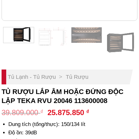
Tủ Lạnh - Tủ Rượu
>
Tủ Rượu
TỦ RƯỢU LẮP ÂM HOẶC ĐỨNG ĐỘC
LẬP TEKA RVU 20046 113600008
Original
Current
39.809.000
25.875.850
₫
₫
price
price
Dung tích (tổng/thực): 150/134 lít
was:
is:
Độ ồn: 39dB
39.809.000 ₫.
25.875.850 ₫.