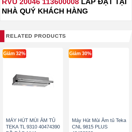
RVU 20046 113600008
LẮP ĐẶT TẠI
NHÀ QUÝ KHÁCH HÀNG
RELATED PRODUCTS
Giảm 32%
Giảm 30%
MÁY HÚT MÙI ÂM TỦ
Máy Hút Mùi Âm tủ Teka
TEKA TL 9310 40474390
CNL 9815 PLUS