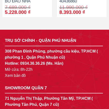
BỒ ĐÀO NHA
40436860
7.689.000
₫
11.990.000
₫
Original
Current
Original
Current
5.228.000
₫
8.393.000
₫
price
price
price
price
was:
is:
was:
is:
7.689.000 ₫.
5.228.000 ₫.
11.990.000 ₫.
8.393.000 
TRỤ SỞ CHÍNH - QUẬN PHÚ NHUẬN
308 Phan Đình Phùng, phường cầu kiệu, TP.HCM (
phường 1 , Quận Phú Nhuận cũ)
Hotline:
0934.36.36.26
(Ms. Hân)
Mở cửa: 8h-22h
Xem bản đồ
SHOWROOM QUẬN 7
71 Nguyễn Thị Thập, Phường Tân Mỹ, TP.HCM (
Phường Tân Phú, Quận 7 cũ)