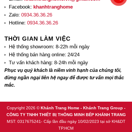
Facebook:
khanhtranghome
Zalo:
0934.36.36.26
Hotline:
0934.36.36.26
THỜI GIAN LÀM VIỆC
Hệ thống showroom: 8-22h mỗi ngày
Hệ thống bán hàng online: 24/24
Tư vấn khách hàng: 8-24h mỗi ngày
Phục vụ quý khách là niềm vinh hạnh của chúng tôi,
đừng ngần ngại liên hệ ngay để được tư vấn mọi thắc
mắc.
Copyright 2026 ©
Khánh Trang Home - Khánh Trang Group -
CÔNG TY TNHH THIẾT BỊ THÔNG MINH BẾP KHÁNH TRANG
MST: 0317675241- Cấp lần đầu ngày 10/02/2023 tại sở KH&DT
TP.HCM