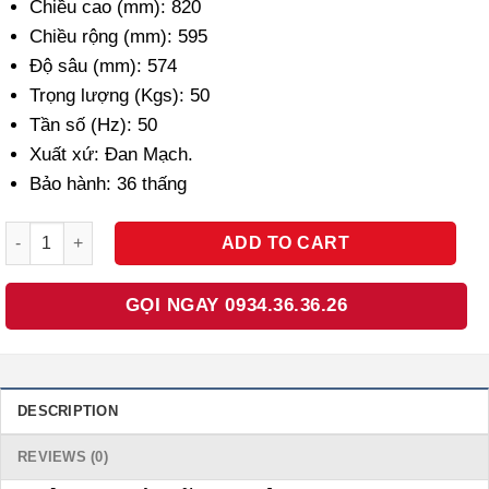
Chiều cao (mm): 820
Chiều rộng (mm): 595
Độ sâu (mm): 574
Trọng lượng (Kgs): 50
Tần số (Hz): 50
Xuất xứ: Đan Mạch.
Bảo hành: 36 thấng
TỦ RƯỢU LẮP ÂM HOẶC ĐỨNG ĐỘC LẬP TEKA RVU 20046 113600
ADD TO CART
GỌI NGAY 0934.36.36.26
DESCRIPTION
REVIEWS (0)