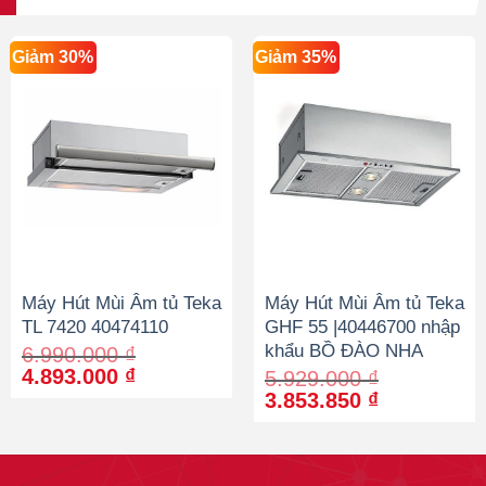
Giảm 30%
Giảm 35%
Máy Hút Mùi Âm tủ Teka
Máy Hút Mùi Âm tủ Teka
TL 7420 40474110
GHF 55 |40446700 nhập
khẩu BỒ ĐÀO NHA
6.990.000
₫
Original
Current
4.893.000
₫
5.929.000
₫
price
price
Original
Current
3.853.850
₫
was:
is:
price
price
6.990.000 ₫.
4.893.000 ₫.
was:
is:
5.929.000 ₫.
3.853.850 