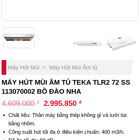
Máy Hút Mùi
>
Máy Hút Mùi Âm tủ
MÁY HÚT MÙI ÂM TỦ TEKA TLR2 72 SS
113070002 BỒ ĐÀO NHA
Original
Current
4.609.000
2.995.850
₫
₫
price
price
Chất liệu: Thân máy bằng thép không gỉ và lưới lọc
was:
is:
bằng nhôm.
4.609.000 ₫.
2.995.850 ₫.
Công suất hút tối đa ở điều kiện chuẩn: 400 m3/h.