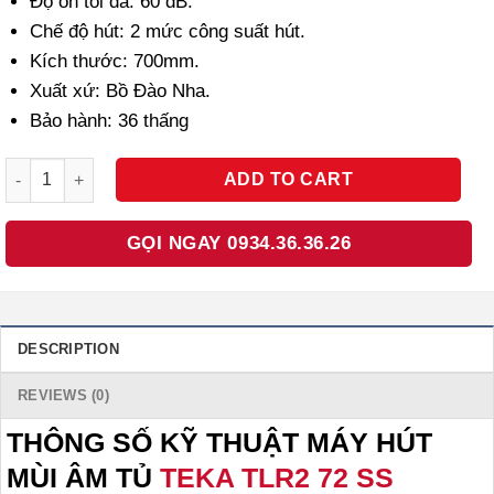
Độ ồn tối đa: 60 dB.
Chế độ hút: 2 mức công suất hút.
Kích thước: 700mm.
Xuất xứ: Bồ Đào Nha.
Bảo hành: 36 thấng
MÁY HÚT MÙI ÂM TỦ TEKA TLR2 72 SS 113070002 BỒ ĐÀO NHA q
ADD TO CART
GỌI NGAY 0934.36.36.26
DESCRIPTION
REVIEWS (0)
THÔNG SỐ KỸ THUẬT MÁY HÚT
MÙI ÂM TỦ
TEKA TLR2 72 SS