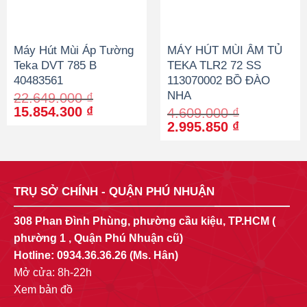
Máy Hút Mùi Áp Tường
MÁY HÚT MÙI ÂM TỦ
Teka DVT 785 B
TEKA TLR2 72 SS
40483561
113070002 BỒ ĐÀO
NHA
22.649.000
₫
Original
Current
15.854.300
₫
4.609.000
₫
price
price
Original
Current
2.995.850
₫
was:
is:
price
price
22.649.000 ₫.
15.854.300 ₫.
was:
is:
4.609.000 ₫.
2.995.850 
TRỤ SỞ CHÍNH - QUẬN PHÚ NHUẬN
308 Phan Đình Phùng, phường cầu kiệu, TP.HCM (
phường 1 , Quận Phú Nhuận cũ)
Hotline:
0934.36.36.26
(Ms. Hân)
Mở cửa: 8h-22h
Xem bản đồ