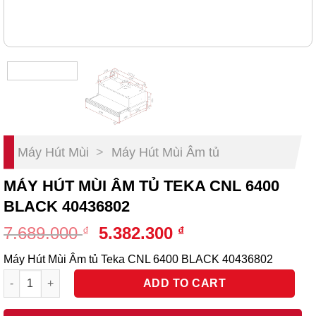
Máy Hút Mùi
>
Máy Hút Mùi Âm tủ
MÁY HÚT MÙI ÂM TỦ TEKA CNL 6400
BLACK 40436802
Original
Current
7.689.000
5.382.300
₫
₫
price
price
Máy Hút Mùi Âm tủ Teka CNL 6400 BLACK 40436802
was:
is:
Máy Hút Mùi Âm tủ Teka CNL 6400 BLACK 40436802 quantity
7.689.000 ₫.
5.382.300 ₫.
ADD TO CART