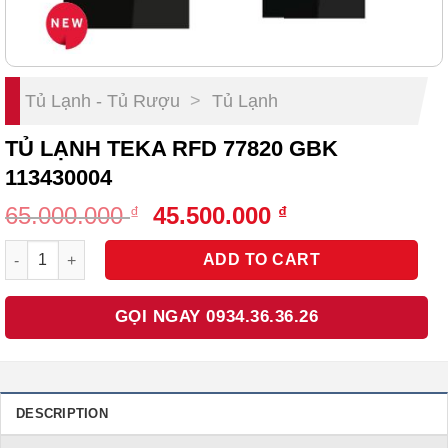
Tủ Lạnh - Tủ Rượu
>
Tủ Lạnh
TỦ LẠNH TEKA RFD 77820 GBK
113430004
Original
Current
65.000.000
45.500.000
₫
₫
price
price
Tủ Lạnh Teka RFD 77820 GBK 113430004 quantity
was:
is:
ADD TO CART
65.000.000 ₫.
45.500.000 ₫.
GỌI NGAY 0934.36.36.26
DESCRIPTION