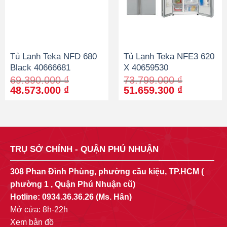
Tủ Lạnh Teka NFD 680
Tủ Lạnh Teka NFE3 620
Black 40666681
X 40659530
69.390.000
₫
73.799.000
₫
Original
Current
Original
Current
48.573.000
₫
51.659.300
₫
price
price
price
price
was:
is:
was:
is:
69.390.000 ₫.
48.573.000 ₫.
73.799.000 ₫.
51.659.30
TRỤ SỞ CHÍNH - QUẬN PHÚ NHUẬN
308 Phan Đình Phùng, phường cầu kiệu, TP.HCM (
phường 1 , Quận Phú Nhuận cũ)
Hotline:
0934.36.36.26
(Ms. Hân)
Mở cửa: 8h-22h
Xem bản đồ