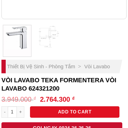
Thiết Bị Vệ Sinh - Phòng Tắm
>
Vòi Lavabo
VÒI LAVABO TEKA FORMENTERA VÒI
LAVABO 624321200
Original
Current
3.949.000
2.764.300
₫
₫
price
price
Vòi Lavabo Teka Formentera Vòi Lavabo 624321200 quantity
was:
is:
ADD TO CART
3.949.000 ₫.
2.764.300 ₫.