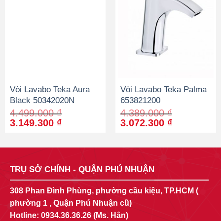
Vòi Lavabo Teka Aura
Vòi Lavabo Teka Palma
Black 50342020N
653821200
4.499.000
₫
4.389.000
₫
Original
Current
Original
Current
3.149.300
₫
3.072.300
₫
price
price
price
price
was:
is:
was:
is:
4.499.000 ₫.
3.149.300 ₫.
4.389.000 ₫.
3.072.300 
TRỤ SỞ CHÍNH - QUẬN PHÚ NHUẬN
308 Phan Đình Phùng, phường cầu kiệu, TP.HCM (
phường 1 , Quận Phú Nhuận cũ)
Hotline:
0934.36.36.26
(Ms. Hân)