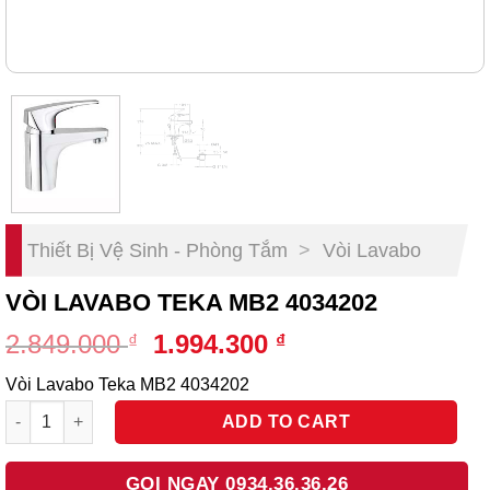
Thiết Bị Vệ Sinh - Phòng Tắm
>
Vòi Lavabo
VÒI LAVABO TEKA MB2 4034202
Original
Current
2.849.000
1.994.300
₫
₫
price
price
Vòi Lavabo Teka MB2 4034202
was:
is:
Vòi Lavabo Teka MB2 4034202 quantity
2.849.000 ₫.
1.994.300 ₫.
ADD TO CART
GỌI NGAY 0934.36.36.26