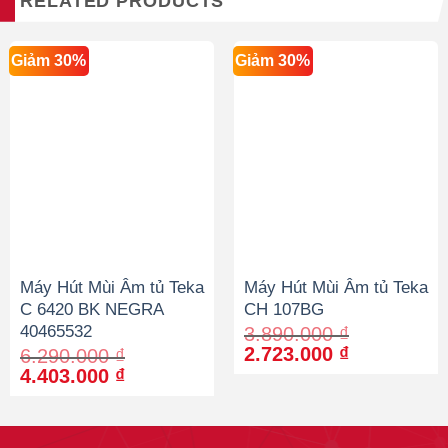
RELATED PRODUCTS
Giảm 30%
Giảm 30%
Máy Hút Mùi Âm tủ Teka
Máy Hút Mùi Âm tủ Teka
C 6420 BK NEGRA
CH 107BG
40465532
3.890.000
₫
Original
Current
2.723.000
₫
6.290.000
₫
price
price
Original
Current
4.403.000
₫
was:
is:
price
price
3.890.000 ₫.
2.723.000 
was:
is:
6.290.000 ₫.
4.403.000 ₫.