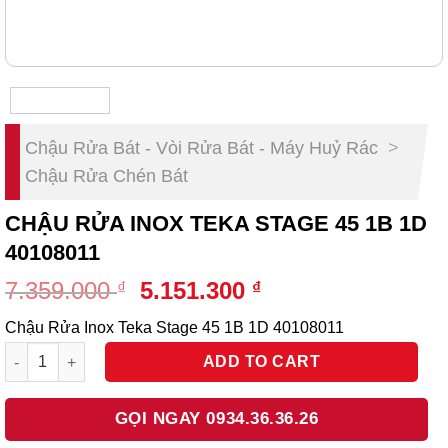
Chậu Rửa Bát - Vòi Rửa Bát - Máy Huỷ Rác
>
Chậu Rửa Chén Bát
CHẬU RỬA INOX TEKA STAGE 45 1B 1D
40108011
Original
Current
7.359.000
5.151.300
₫
₫
price
price
Chậu Rửa Inox Teka Stage 45 1B 1D 40108011
was:
is:
Chậu Rửa Inox Teka Stage 45 1B 1D 40108011 quantity
7.359.000 ₫.
5.151.300 ₫.
ADD TO CART
GỌI NGAY 0934.36.36.26