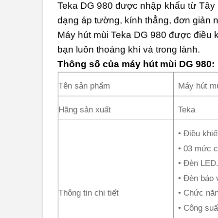
Teka DG 980 được nhập khẩu từ Tây B
dạng áp tường, kính thẳng, đơn giản 
Máy hút mùi Teka DG 980 được điều kh
bạn luôn thoáng khí và trong lành.
Thông số của máy hút mùi DG 980:
Tên sản phẩm
Máy hút m
Hãng sản xuất
Teka
• Điều khiể
• 03 mức c
• Đèn LED
• Đèn báo v
Thông tin chi tiết
• Chức năn
• Công suất