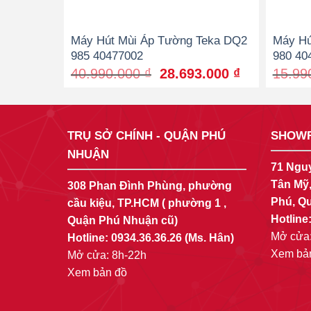
Máy Hút Mùi Áp Tường Teka DQ2
Máy Hú
985 40477002
980 40
Original
Current
40.990.000
₫
28.693.000
₫
15.99
price
price
was:
is:
40.990.000 ₫.
28.693.000
TRỤ SỞ CHÍNH - QUẬN PHÚ
SHOWR
NHUẬN
71 Ngu
Tân Mỹ
308 Phan Đình Phùng, phường
Phú, Qu
cầu kiệu, TP.HCM ( phường 1 ,
Hotline
Quận Phú Nhuận cũ)
Mở cửa:
Hotline:
0934.36.36.26
(Ms. Hân)
Xem bả
Mở cửa: 8h-22h
Xem bản đồ