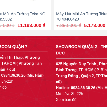
t Mùi Áp Tường Teka NC
Máy Hút Mùi Áp Tường Tek
455332
70 40460420
Original
Current
Original
0.000
₫
11.193.000
₫
7.390.000
₫
5.173.000
price
price
price
was:
is:
was:
 ₫.
15.990.000 ₫.
11.193.000 ₫.
7.390.000 
OOM QUẬN 7
SHOWROOM QUẬN 2 - TH
ĐỨC
yễn Thị Thập, Phường
, TP.HCM ( Phường Tân
625 Nguyễn Duy Trinh , Ph
ận 7 cũ)
Bình Trưng, TP HCM ( P. Bì
:
0934.36.36.26
(Ms. Hân)
Trưng Đông , Quận 2, TP.T
 8h-22h
cũ)
n đồ
Hotline:
0934.36.36.26
(Ms. 
Mở cửa: 8h-22h
Xem bản đồ