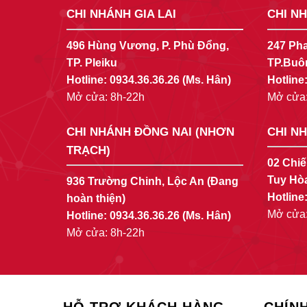
CHI NHÁNH GIA LAI
CHI N
496 Hùng Vương, P. Phù Đổng,
247 Pha
TP. Pleiku
TP.Buô
Hotline:
0934.36.36.26
(Ms. Hân)
Hotline
Mở cửa: 8h-22h
Mở cửa:
CHI NHÁNH ĐỒNG NAI (NHƠN
CHI N
TRẠCH)
02 Chiế
Tuy Hò
936 Trường Chinh, Lộc An (Đang
Hotline
hoàn thiện)
Mở cửa:
Hotline:
0934.36.36.26
(Ms. Hân)
Mở cửa: 8h-22h