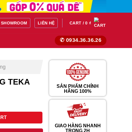
SHOWROOM
LIÊN HỆ
CART /
0
₫
✆ 0934.36.36.26
ờng
G TEKA
SẢN PHẨM CHÍNH
HÃNG 100%
rent
ce
quantity
ART
493.000 ₫.
GIAO HÀNG NHANH
TRONG 2H