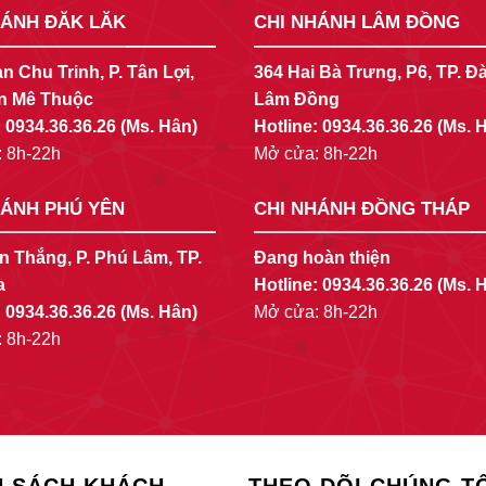
HÁNH ĐĂK LĂK
CHI NHÁNH LÂM ĐỒNG
n Chu Trinh, P. Tân Lợi,
364 Hai Bà Trưng, P6, TP. Đà
n Mê Thuộc
Lâm Đồng
:
0934.36.36.26
(Ms. Hân)
Hotline:
0934.36.36.26
(Ms. 
 8h-22h
Mở cửa: 8h-22h
HÁNH PHÚ YÊN
CHI NHÁNH ĐỒNG THÁP
n Thắng, P. Phú Lâm, TP.
Đang hoàn thiện
a
Hotline:
0934.36.36.26
(Ms. 
:
0934.36.36.26
(Ms. Hân)
Mở cửa: 8h-22h
 8h-22h