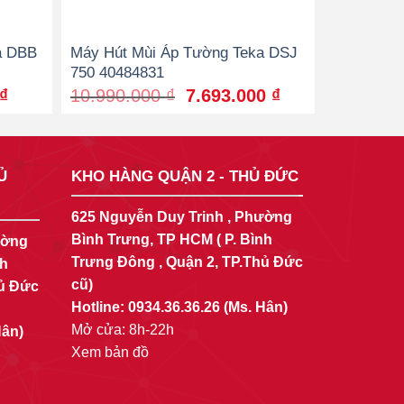
a DBB
Máy Hút Mùi Áp Tường Teka DSJ
750 40484831
Current
Original
Current
₫
10.990.000
₫
7.693.000
₫
price
price
price
is:
was:
is:
₫.
5.173.000 ₫.
10.990.000 ₫.
7.693.000 ₫.
Ủ
KHO HÀNG QUẬN 2 - THỦ ĐỨC
625 Nguyễn Duy Trinh , Phường
Bình Trưng, TP HCM ( P. Bình
ường
Trưng Đông , Quận 2, TP.Thủ Đức
nh
cũ)
hủ Đức
Hotline:
0934.36.36.26
(Ms. Hân)
Mở cửa: 8h-22h
Hân)
Xem bản đồ