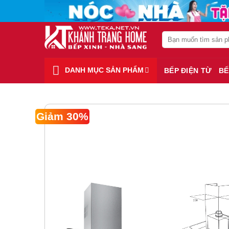
Chuyển
đến
nội
Search
dung
for:
DANH MỤC SẢN PHẨM
BẾP ĐIỆN TỪ
BẾ
Giảm 30%