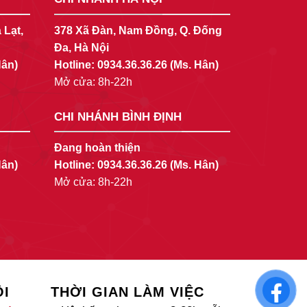
 Lạt,
378 Xã Đàn, Nam Đồng, Q. Đống
Đa, Hà Nội
Hân)
Hotline:
0934.36.36.26
(Ms. Hân)
Mở cửa: 8h-22h
CHI NHÁNH BÌNH ĐỊNH
Đang hoàn thiện
Hân)
Hotline:
0934.36.36.26
(Ms. Hân)
Mở cửa: 8h-22h
ÔI
THỜI GIAN LÀM VIỆC