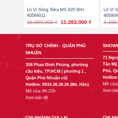
Lò Vi Sóng Teka MS 620 BIH
Lò Vi 
40584011
405904
Original
Current
16.090.000
₫
11.263.000
₫
4.190
price
price
was:
is:
16.090.000 ₫.
11.263.000 
TRỤ SỞ CHÍNH - QUẬN PHÚ
SHOWR
NHUẬN
71 Ngu
Tân Mỹ
308 Phan Đình Phùng, phường
Phú, Qu
cầu kiệu, TP.HCM ( phường 1 ,
Hotline
Quận Phú Nhuận cũ)
Mở cửa:
Hotline:
0934.36.36.26
(Ms. Hân)
Xem bả
Mở cửa: 8h-22h
Xem bản đồ
CHI NHÁNH GIA LAI
CHI N