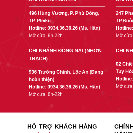
496 Hùng Vương, P. Phù Đổng,
247 Pha
TP. Pleiku
TP.Buô
Hotline:
0934.36.36.26
(Ms. Hân)
Hotline
Mở cửa: 8h-22h
Mở cửa:
CHI NHÁNH ĐỒNG NAI (NHƠN
CHI N
TRẠCH)
02 Chiế
Tuy Hò
936 Trường Chinh, Lộc An (Đang
Hotline
hoàn thiện)
Mở cửa:
Hotline:
0934.36.36.26
(Ms. Hân)
Mở cửa: 8h-22h
HỖ TRỢ KHÁCH HÀNG
CHÍN