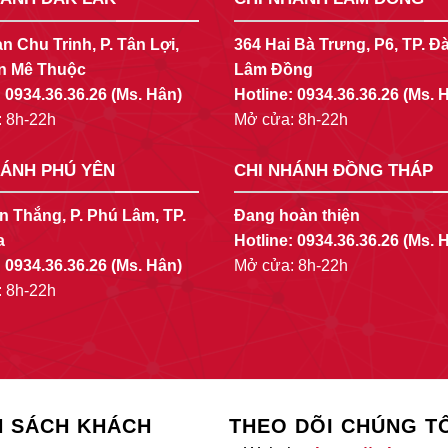
n Chu Trinh, P. Tân Lợi,
364 Hai Bà Trưng, P6, TP. Đà
n Mê Thuộc
Lâm Đồng
:
0934.36.36.26
(Ms. Hân)
Hotline:
0934.36.36.26
(Ms. 
 8h-22h
Mở cửa: 8h-22h
HÁNH PHÚ YÊN
CHI NHÁNH ĐỒNG THÁP
n Thắng, P. Phú Lâm, TP.
Đang hoàn thiện
a
Hotline:
0934.36.36.26
(Ms. 
:
0934.36.36.26
(Ms. Hân)
Mở cửa: 8h-22h
 8h-22h
H SÁCH KHÁCH
THEO DÕI CHÚNG T