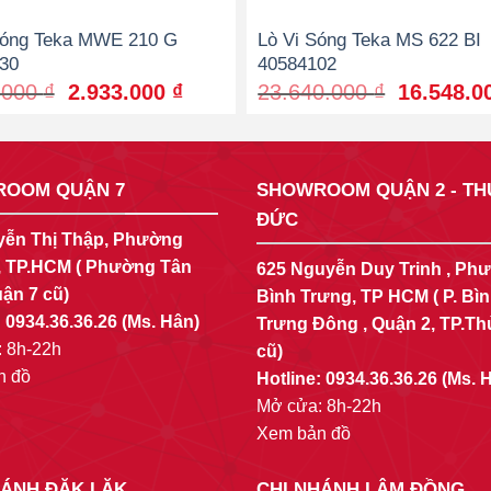
Sóng Teka MWE 210 G
Lò Vi Sóng Teka MS 622 BI
30
40584102
Original
Current
Original
.000
₫
2.933.000
₫
23.640.000
₫
16.548.
price
price
price
was:
is:
was:
₫.
4.190.000 ₫.
2.933.000 ₫.
23.640.00
OOM QUẬN 7
SHOWROOM QUẬN 2 - TH
ĐỨC
yễn Thị Thập, Phường
, TP.HCM ( Phường Tân
625 Nguyễn Duy Trinh , Ph
ận 7 cũ)
Bình Trưng, TP HCM ( P. Bì
:
0934.36.36.26
(Ms. Hân)
Trưng Đông , Quận 2, TP.T
 8h-22h
cũ)
n đồ
Hotline:
0934.36.36.26
(Ms. 
Mở cửa: 8h-22h
Xem bản đồ
HÁNH ĐĂK LĂK
CHI NHÁNH LÂM ĐỒNG