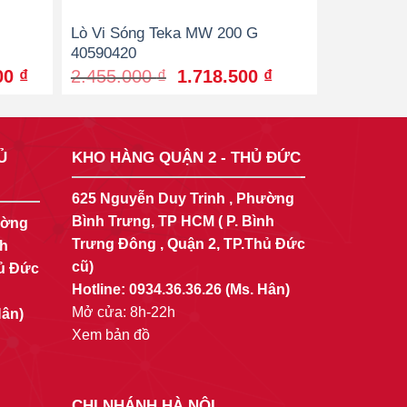
Lò Vi Sóng Teka MW 200 G
40590420
Current
Original
Current
000
₫
2.455.000
₫
1.718.500
₫
price
price
price
is:
was:
is:
0 ₫.
16.548.000 ₫.
2.455.000 ₫.
1.718.500 ₫.
Ủ
KHO HÀNG QUẬN 2 - THỦ ĐỨC
625 Nguyễn Duy Trinh , Phường
Bình Trưng, TP HCM ( P. Bình
ường
Trưng Đông , Quận 2, TP.Thủ Đức
nh
cũ)
hủ Đức
Hotline:
0934.36.36.26
(Ms. Hân)
Mở cửa: 8h-22h
Hân)
Xem bản đồ
CHI NHÁNH HÀ NỘI