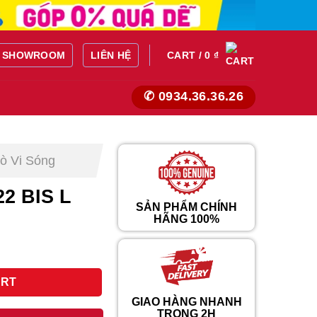
SHOWROOM
LIÊN HỆ
CART /
0
₫
✆ 0934.36.36.26
ò Vi Sóng
2 BIS L
SẢN PHẨM CHÍNH
HÃNG 100%
rent
ce
ty
ART
048.000 ₫.
GIAO HÀNG NHANH
TRONG 2H