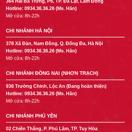
364 Hai Bà Trưng, P6, TP. Đà Lạt, Lâm Đồng
Hotline:
0934.36.36.26
(Ms. Hân)
Mở cửa: 8h-22h
CHI NHÁNH HÀ NỘI
378 Xã Đàn, Nam Đồng, Q. Đống Đa, Hà Nội
Hotline:
0934.36.36.26
(Ms. Hân)
Mở cửa: 8h-22h
CHI NHÁNH ĐỒNG NAI (NHƠN TRẠCH)
936 Trường Chinh, Lộc An (Đang hoàn thiện)
Hotline:
0934.36.36.26
(Ms. Hân)
Mở cửa: 8h-22h
CHI NHÁNH PHÚ YÊN
02 Chiến Thắng, P. Phú Lâm, TP. Tuy Hòa