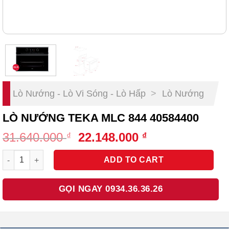
Lò Nướng - Lò Vi Sóng - Lò Hấp
>
Lò Nướng
LÒ NƯỚNG TEKA MLC 844 40584400
Original
Current
31.640.000
22.148.000
₫
₫
price
price
Lò Nướng Teka MLC 844 40584400 quantity
was:
is:
ADD TO CART
31.640.000 ₫.
22.148.000 ₫.
GỌI NGAY 0934.36.36.26