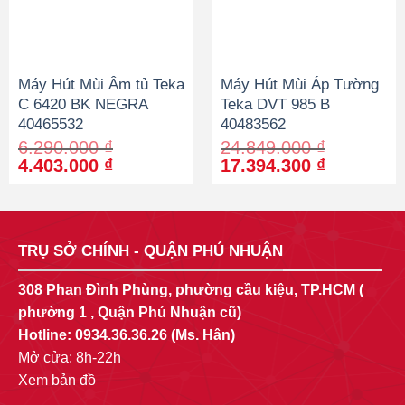
Máy Hút Mùi Âm tủ Teka
Máy Hút Mùi Áp Tường
C 6420 BK NEGRA
Teka DVT 985 B
40465532
40483562
6.290.000
₫
24.849.000
₫
Original
Current
Original
Current
4.403.000
₫
17.394.300
₫
price
price
price
price
was:
is:
was:
is:
6.290.000 ₫.
4.403.000 ₫.
24.849.000 ₫.
17.394.30
TRỤ SỞ CHÍNH - QUẬN PHÚ NHUẬN
308 Phan Đình Phùng, phường cầu kiệu, TP.HCM (
phường 1 , Quận Phú Nhuận cũ)
Hotline:
0934.36.36.26
(Ms. Hân)
Mở cửa: 8h-22h
Xem bản đồ