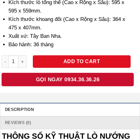
Kích thước lò tổng thể (Cao x Rộng x Sâu): 595 x
595 x 559mm.
Kích thước khoang đôi (Cao x Rộng x Sâu): 364 x
475 x 407mm.
Xuất xứ: Tây Ban Nha.
Bảo hành: 36 tháng
LÒ NƯỚNG TEKA MAESTRO IOVEN 41560160 TÂY BAN NHA quan
ADD TO CART
GỌI NGAY 0934.36.36.26
DESCRIPTION
REVIEWS (0)
THÔNG SỐ KỸ THUẬT LÒ NƯỚNG