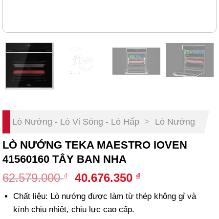
Lò Nướng - Lò Vi Sóng - Lò Hấp
>
Lò Nướng
LÒ NƯỚNG TEKA MAESTRO IOVEN
41560160 TÂY BAN NHA
Original
Current
62.579.000
40.676.350
₫
₫
price
price
Chất liệu: Lò nướng được làm từ thép không gỉ và
was:
is:
kính chịu nhiệt, chịu lực cao cấp.
62.579.000 ₫.
40.676.350 ₫.