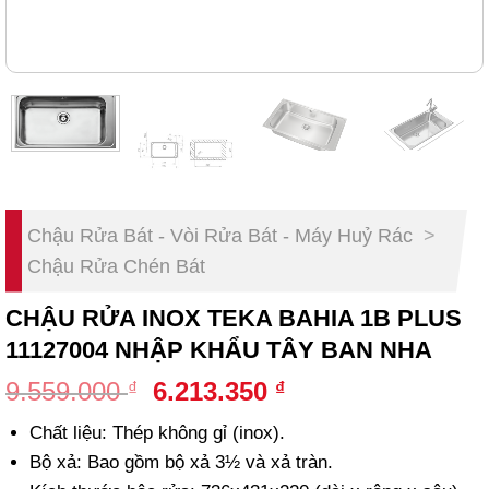
Chậu Rửa Bát - Vòi Rửa Bát - Máy Huỷ Rác
>
Chậu Rửa Chén Bát
CHẬU RỬA INOX TEKA BAHIA 1B PLUS
11127004 NHẬP KHẨU TÂY BAN NHA
Original
Current
9.559.000
6.213.350
₫
₫
price
price
Chất liệu: Thép không gỉ (inox).
was:
is:
Bộ xả: Bao gồm bộ xả 3½ và xả tràn.
9.559.000 ₫.
6.213.350 ₫.