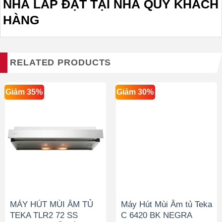
NHA
LẮP ĐẶT TẠI NHÀ QUÝ KHÁCH
HÀNG
RELATED PRODUCTS
Giảm 35%
Giảm 30%
MÁY HÚT MÙI ÂM TỦ
Máy Hút Mùi Âm tủ Teka
TEKA TLR2 72 SS
C 6420 BK NEGRA