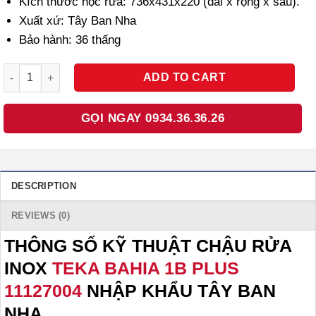
Kích thước hộc rửa: 736x431x220 (dài x rộng x sâu).
Xuất xứ: Tây Ban Nha
Bảo hành: 36 thấng
CHẬU RỬA INOX TEKA BAHIA 1B PLUS 11127004 NHẬP KHẨU TÂY
ADD TO CART
GỌI NGAY 0934.36.36.26
DESCRIPTION
REVIEWS (0)
THÔNG SỐ KỸ THUẬT CHẬU RỬA
INOX
TEKA BAHIA 1B PLUS
11127004
NHẬP KHẨU TÂY BAN
NHA