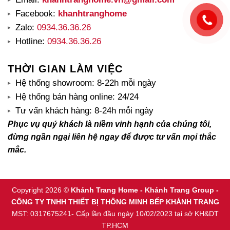
Facebook:
khanhtranghome
Zalo:
0934.36.36.26
Hotline:
0934.36.36.26
THỜI GIAN LÀM VIỆC
Hệ thống showroom: 8-22h mỗi ngày
Hệ thống bán hàng online: 24/24
Tư vấn khách hàng: 8-24h mỗi ngày
Phục vụ quý khách là niềm vinh hạnh của chúng tôi,
đừng ngần ngại liên hệ ngay để được tư vấn mọi thắc
mắc.
Copyright 2026 ©
Khánh Trang Home - Khánh Trang Group -
CÔNG TY TNHH THIẾT BỊ THÔNG MINH BẾP KHÁNH TRANG
MST: 0317675241- Cấp lần đầu ngày 10/02/2023 tại sở KH&DT
TP.HCM