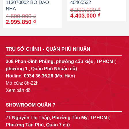
113070002 BỒ ĐÀO
40465532
NHA
6.290.000
₫
Original
Current
4.403.000
₫
4.609.000
₫
price
price
Original
Current
2.995.850
₫
was:
is:
price
price
6.290.000 ₫.
4.403.000 
was:
is:
4.609.000 ₫.
2.995.850 ₫.
TRỤ SỞ CHÍNH - QUẬN PHÚ NHUẬN
308 Phan Đình Phùng, phường cầu kiệu, TP.HCM (
phường 1 , Quận Phú Nhuận cũ)
Hotline:
0934.36.36.26
(Ms. Hân)
Mở cửa: 8h-22h
Xem bản đồ
SHOWROOM QUẬN 7
71 Nguyễn Thị Thập, Phường Tân Mỹ, TP.HCM (
Phường Tân Phú, Quận 7 cũ)