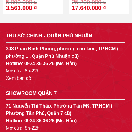
5.090.000
₫
25.200.000
₫
Original
Current
Original
Current
3.563.000
₫
17.640.000
₫
price
price
price
price
was:
is:
was:
is:
5.090.000 ₫.
3.563.000 ₫.
25.200.000 ₫.
17.640.00
TRỤ SỞ CHÍNH - QUẬN PHÚ NHUẬN
308 Phan Đình Phùng, phường cầu kiệu, TP.HCM (
phường 1 , Quận Phú Nhuận cũ)
Hotline:
0934.36.36.26
(Ms. Hân)
Mở cửa: 8h-22h
Xem bản đồ
SHOWROOM QUẬN 7
71 Nguyễn Thị Thập, Phường Tân Mỹ, TP.HCM (
Phường Tân Phú, Quận 7 cũ)
Hotline:
0934.36.36.26
(Ms. Hân)
Mở cửa: 8h-22h