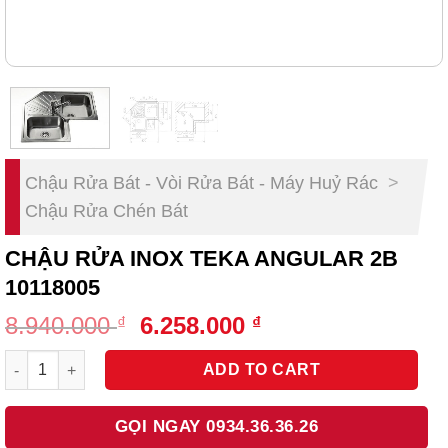
Chậu Rửa Bát - Vòi Rửa Bát - Máy Huỷ Rác
>
Chậu Rửa Chén Bát
CHẬU RỬA INOX TEKA ANGULAR 2B
10118005
Original
Current
8.940.000
6.258.000
₫
₫
price
price
Chậu Rửa Inox Teka ANGULAR 2B 10118005 quantity
was:
is:
ADD TO CART
8.940.000 ₫.
6.258.000 ₫.
GỌI NGAY 0934.36.36.26