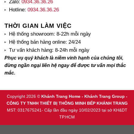
Zalo:
0934.36.36.26
Hotline:
0934.36.36.26
THỜI GIAN LÀM VIỆC
Hệ thống showroom: 8-22h mỗi ngày
Hệ thống bán hàng online: 24/24
Tư vấn khách hàng: 8-24h mỗi ngày
Phục vụ quý khách là niềm vinh hạnh của chúng tôi,
đừng ngần ngại liên hệ ngay để được tư vấn mọi thắc
mắc.
Copyright 2026 ©
Khánh Trang Home - Khánh Trang Group -
CÔNG TY TNHH THIẾT BỊ THÔNG MINH BẾP KHÁNH TRANG
MST: 0317675241- Cấp lần đầu ngày 10/02/2023 tại sở KH&DT
TP.HCM