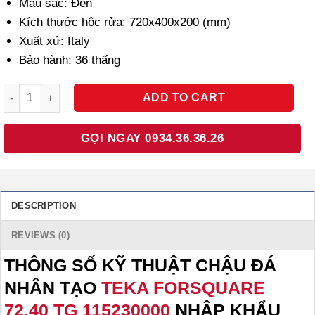
Màu sắc: Đen
9.119.000 ₫.
5.927.350 ₫.
Kích thước hộc rửa: 720x400x200 (mm)
Xuất xứ: Italy
Bảo hành: 36 thấng
CHẬU ĐÁ NHÂN TẠO TEKA FORSQUARE 72.40 TG 115230000 NHẬ
ADD TO CART
GỌI NGAY 0934.36.36.26
DESCRIPTION
REVIEWS (0)
THÔNG SỐ KỸ THUẬT CHẬU ĐÁ
NHÂN TẠO
TEKA FORSQUARE
72.40 TG 115230000
NHẬP KHẨU