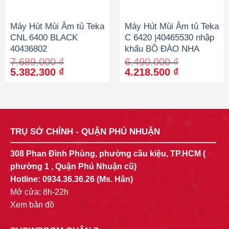
Máy Hút Mùi Âm tủ Teka
Máy Hút Mùi Âm tủ Teka
CNL 6400 BLACK
C 6420 |40465530 nhập
40436802
khẩu BỒ ĐÀO NHA
7.689.000
₫
6.490.000
₫
Original
Current
Original
Current
5.382.300
₫
4.218.500
₫
price
price
price
price
was:
is:
was:
is:
7.689.000 ₫.
5.382.300 ₫.
6.490.000 ₫.
4.218.500 
TRỤ SỞ CHÍNH - QUẬN PHÚ NHUẬN
308 Phan Đình Phùng, phường cầu kiệu, TP.HCM (
phường 1 , Quận Phú Nhuận cũ)
Hotline:
0934.36.36.26
(Ms. Hân)
Mở cửa: 8h-22h
Xem bản đồ