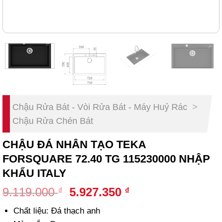
Chậu Rửa Bát - Vòi Rửa Bát - Máy Huỷ Rác
>
Chậu Rửa Chén Bát
CHẬU ĐÁ NHÂN TẠO TEKA
FORSQUARE 72.40 TG 115230000 NHẬP
KHẨU ITALY
Original
Current
9.119.000
5.927.350
₫
₫
price
price
Chất liệu: Đá thạch anh
was:
is: