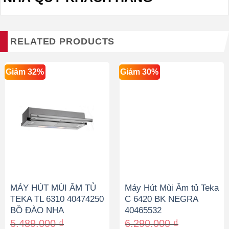
RELATED PRODUCTS
Giảm 32%
Giảm 30%
MÁY HÚT MÙI ÂM TỦ
Máy Hút Mùi Âm tủ Teka
TEKA TL 6310 40474250
C 6420 BK NEGRA
BỒ ĐÀO NHA
40465532
5.489.000
₫
6.290.000
₫