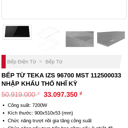
Bếp Điện Từ
>
Bếp Từ
BẾP TỪ TEKA IZS 96700 MST 112500033
NHẬP KHẨU THỔ NHĨ KỲ
Original
Current
50.919.000
33.097.350
₫
₫
price
price
Công suất: 7200W
was:
is:
Kích thước: 900x510x53 (mm)
50.919.000 ₫.
33.097.350 ₫.
Chức năng trượt nồi gia tăng công suất