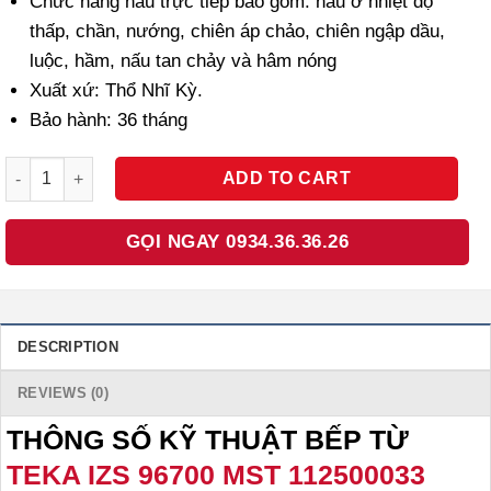
Chức năng nấu trực tiếp bao gồm: nấu ở nhiệt độ
thấp, chần, nướng, chiên áp chảo, chiên ngập dầu,
luộc, hầm, nấu tan chảy và hâm nóng
Xuất xứ: Thổ Nhĩ Kỳ.
Bảo hành: 36 tháng
BẾP TỪ TEKA IZS 96700 MST 112500033 NHẬP KHẨU THỔ NHĨ KỲ 
ADD TO CART
GỌI NGAY 0934.36.36.26
DESCRIPTION
REVIEWS (0)
THÔNG SỐ KỸ THUẬT BẾP TỪ
TEKA IZS 96700 MST 112500033