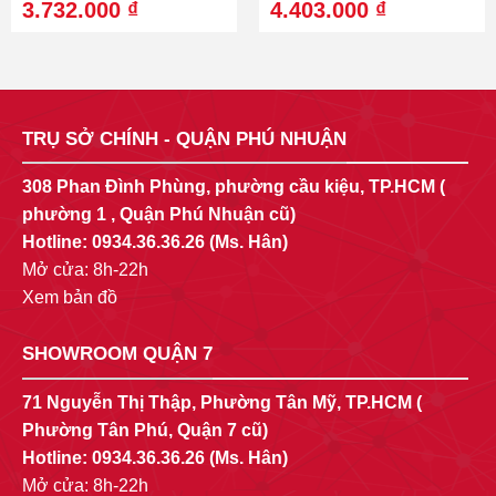
Original
Current
Original
Current
3.732.000
₫
4.403.000
₫
price
price
price
price
was:
is:
was:
is:
5.489.000 ₫.
3.732.000 ₫.
6.290.000 ₫.
4.403.000 
TRỤ SỞ CHÍNH - QUẬN PHÚ NHUẬN
308 Phan Đình Phùng, phường cầu kiệu, TP.HCM (
phường 1 , Quận Phú Nhuận cũ)
Hotline:
0934.36.36.26
(Ms. Hân)
Mở cửa: 8h-22h
Xem bản đồ
SHOWROOM QUẬN 7
71 Nguyễn Thị Thập, Phường Tân Mỹ, TP.HCM (
Phường Tân Phú, Quận 7 cũ)
Hotline:
0934.36.36.26
(Ms. Hân)
Mở cửa: 8h-22h