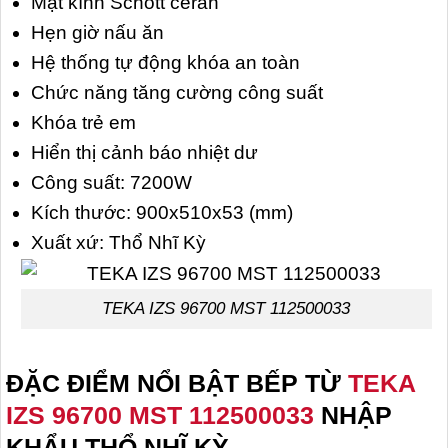
Mặt kính Schott ceran
Hẹn giờ nấu ăn
Hệ thống tự động khóa an toàn
Chức năng tăng cường công suất
Khóa trẻ em
Hiển thị cảnh báo nhiệt dư
Công suất: 7200W
Kích thước: 900x510x53 (mm)
Xuất xứ: Thổ Nhĩ Kỳ
TEKA IZS 96700 MST 112500033
ĐẶC ĐIỂM NỔI BẬT BẾP TỪ
TEKA
IZS 96700 MST 112500033
NHẬP
KHẨU THỔ NHĨ KỲ