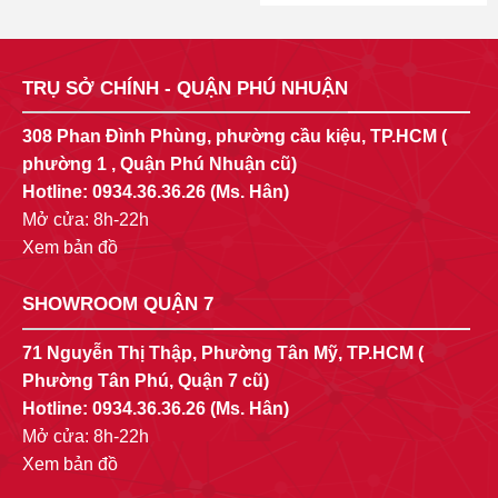
was:
is:
price
price
7.990.000 ₫.
5.593.000 ₫.
was:
is:
6.490.000 ₫.
4.218.500 
TRỤ SỞ CHÍNH - QUẬN PHÚ NHUẬN
308 Phan Đình Phùng, phường cầu kiệu, TP.HCM (
phường 1 , Quận Phú Nhuận cũ)
Hotline:
0934.36.36.26
(Ms. Hân)
Mở cửa: 8h-22h
Xem bản đồ
SHOWROOM QUẬN 7
71 Nguyễn Thị Thập, Phường Tân Mỹ, TP.HCM (
Phường Tân Phú, Quận 7 cũ)
Hotline:
0934.36.36.26
(Ms. Hân)
Mở cửa: 8h-22h
Xem bản đồ