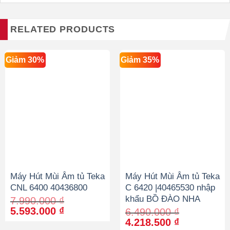
RELATED PRODUCTS
Giảm 30%
Giảm 35%
Máy Hút Mùi Âm tủ Teka
Máy Hút Mùi Âm tủ Teka
CNL 6400 40436800
C 6420 |40465530 nhập
khẩu BỒ ĐÀO NHA
7.990.000
₫
Original
Current
5.593.000
₫
6.490.000
₫
price
price
Original
Current
4.218.500
₫