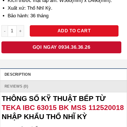
Kích thước mặt lắp âm: W560(mm) x D490(mm).
Xuất xứ: Thổ Nhĩ Kỳ.
Bảo hành: 36 tháng
BẾP TỪ TEKA IBC 63015 BK MSS 112520018 NHẬP KHẨU THỔ NHĨ
ADD TO CART
GỌI NGAY 0934.36.36.26
DESCRIPTION
REVIEWS (0)
THÔNG SỐ KỸ THUẬT BẾP TỪ
TEKA IBC 63015 BK MSS 112520018
NHẬP KHẨU THỔ NHĨ KỲ