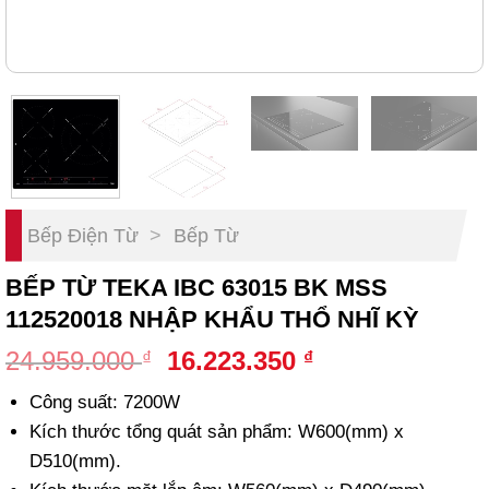
Bếp Điện Từ
>
Bếp Từ
BẾP TỪ TEKA IBC 63015 BK MSS
112520018 NHẬP KHẨU THỔ NHĨ KỲ
Original
Current
24.959.000
16.223.350
₫
₫
price
price
Công suất: 7200W
was:
is:
Kích thước tổng quát sản phẩm: W600(mm) x
24.959.000 ₫.
16.223.350 ₫.
D510(mm).