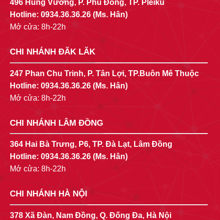
496 Hùng Vương, P. Phù Đổng, TP. Pleiku
Hotline:
0934.36.36.26
(Ms. Hân)
Mở cửa: 8h-22h
CHI NHÁNH ĐĂK LĂK
247 Phan Chu Trinh, P. Tân Lợi, TP.Buôn Mê Thuộc
Hotline:
0934.36.36.26
(Ms. Hân)
Mở cửa: 8h-22h
CHI NHÁNH LÂM ĐỒNG
364 Hai Bà Trưng, P6, TP. Đà Lạt, Lâm Đồng
Hotline:
0934.36.36.26
(Ms. Hân)
Mở cửa: 8h-22h
CHI NHÁNH HÀ NỘI
378 Xã Đàn, Nam Đồng, Q. Đống Đa, Hà Nội