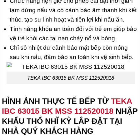
Chức năng hẹn giờ cho phép cài đặt thời gian
tạm dừng nấu và có cảnh báo âm thanh khi kết
thúc, tạo sự linh hoạt và tiện lợi khi nấu ăn.
Tính năng khóa an toàn đối với trẻ em giúp bảo
vệ trẻ khỏi các tai nạn cháy nổ và bỏng.
Chỉ số nhiệt dư cảnh báo mặt bếp còn nóng
sau khi nấu, đảm bảo an toàn khi vệ sinh bếp.
TEKA IBC 63015 BK MSS 112520018
HÌNH ẢNH THỰC TẾ BẾP TỪ
TEKA
IBC 63015 BK MSS 112520018
NHẬP
KHẨU THỔ NHĨ KỲ
LẮP ĐẶT TẠI
NHÀ QUÝ KHÁCH HÀNG