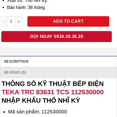
Xuất xứ: Thổ Nhĩ Kỳ.
Bảo hành: 36 tháng
BẾP ĐIỆN TEKA TRC 83631 TCS 112530000 NHẬP KHẨU THỔ NHĨ 
ADD TO CART
GỌI NGAY 0934.36.36.26
DESCRIPTION
REVIEWS (0)
THÔNG SỐ KỸ THUẬT BẾP ĐIỆN
TEKA TRC 83631 TCS 112530000
NHẬP KHẨU THỔ NHĨ KỲ
Mã sản phẩm: 112530000