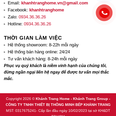
Email:
khanhtranghome.vn@gmail.com
Facebook:
khanhtranghome
Zalo:
0934.36.36.26
Hotline:
0934.36.36.26
THỜI GIAN LÀM VIỆC
Hệ thống showroom: 8-22h mỗi ngày
Hệ thống bán hàng online: 24/24
Tư vấn khách hàng: 8-24h mỗi ngày
Phục vụ quý khách là niềm vinh hạnh của chúng tôi,
đừng ngần ngại liên hệ ngay để được tư vấn mọi thắc
mắc.
Copyright 2026 ©
Khánh Trang Home - Khánh Trang Group -
CÔNG TY TNHH THIẾT BỊ THÔNG MINH BẾP KHÁNH TRANG
MST: 0317675241- Cấp lần đầu ngày 10/02/2023 tại sở KH&DT