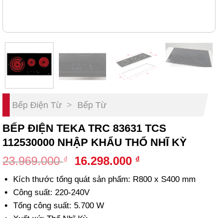
Bếp Điện Từ
>
Bếp Từ
BẾP ĐIỆN TEKA TRC 83631 TCS
112530000 NHẬP KHẨU THỔ NHĨ KỲ
Original
Current
23.969.000
16.298.000
₫
₫
price
price
Kích thước tổng quát sản phẩm: R800 x S400 mm
was:
is:
Công suất: 220-240V
23.969.000 ₫.
16.298.000 ₫.
Tổng công suất: 5.700 W