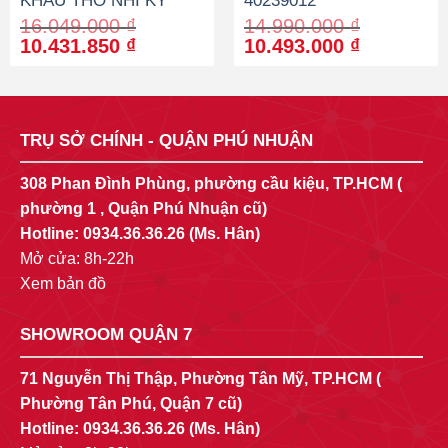
KHẨU THỔ NHĨ KỲ
40239012
16.049.000
₫
14.990.000
₫
Original
Current
Original
Current
10.431.850
₫
10.493.000
₫
price
price
price
price
was:
is:
was:
is:
16.049.000 ₫.
10.431.850 ₫.
14.990.000 ₫.
10.493.00
TRỤ SỞ CHÍNH - QUẬN PHÚ NHUẬN
308 Phan Đình Phùng, phường cầu kiệu, TP.HCM (
phường 1 , Quận Phú Nhuận cũ)
Hotline:
0934.36.36.26
(Ms. Hân)
Mở cửa: 8h-22h
Xem bản đồ
SHOWROOM QUẬN 7
71 Nguyễn Thị Thập, Phường Tân Mỹ, TP.HCM (
Phường Tân Phú, Quận 7 cũ)
Hotline:
0934.36.36.26
(Ms. Hân)