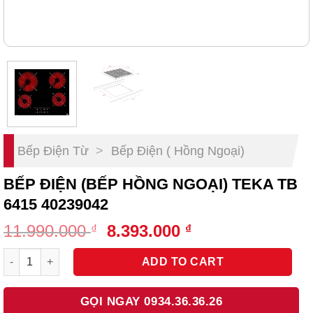
Bếp Điện Từ
>
Bếp Điện ( Hồng Ngoại)
BẾP ĐIỆN (BẾP HỒNG NGOẠI) TEKA TB
6415 40239042
Original
Current
11.990.000
8.393.000
₫
₫
price
price
Bếp Điện (Bếp Hồng Ngoại) Teka TB 6415 40239042 quantity
was:
is:
ADD TO CART
11.990.000 ₫.
8.393.000 ₫.
GỌI NGAY 0934.36.36.26